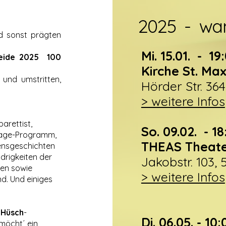
2025 - wan
d sonst prägten
Mi. 15.01. - 19
beide 2025 100
Kirche St. Max
 und umstritten,
Hörder Str. 36
> weitere Infos
arettist,
So. 09.02. - 1
age-Programm,
THEAS Theat
bensgeschichten
idrigkeiten der
Jakobstr. 103,
ten sowie
> weitere Infos
d. Und einiges
n
Hüsch
-
Di. 06.05. - 10
möcht´ ein