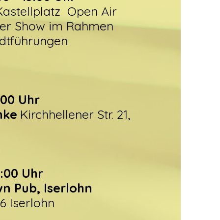
astellplatz Open Air
der Show im Rahmen
dtführungen
9:00 Uhr
nke
Kirchhellener Str. 21,
0:00 Uhr
n Pub, Iserlohn
36 Iserlohn