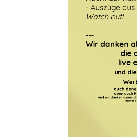
- Auszüge aus 
Watch out!
---
Wir danken al
die
live
und di
Werb
auch dene
denn auch H.
und wir danken denen d
denn das i