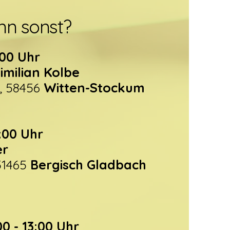
n sonst?
:00 Uhr
imilian Kolbe
4, 58456
Witten-Stockum
8:00 Uhr
er
51465
Bergisch Gladbach
:00 - 13:00 Uhr