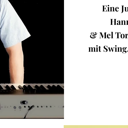
Eine J
Hann
& Mel Tor
mit Swing