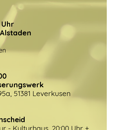
0 Uhr
Alstaden
en
:00
serungswerk
 95a, 51381 Leverkusen
enscheid
ur - Kulturhaus, 20:00 Uhr +