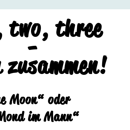
, two, three
-
h zusammen!
e Moon“ oder
Mond im Mann“