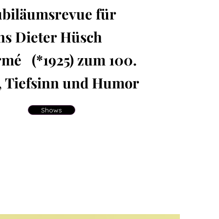
ubiläumsrevue für
s Dieter Hüsch
mé (*1925) zum 100.
, Tiefsinn und Humor
Shows