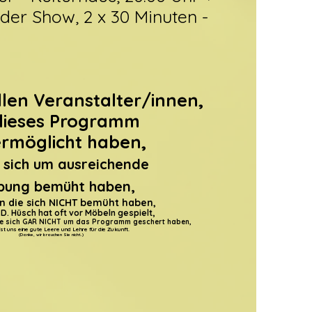
der Show, 2 x 30 Minuten -
len Veranstalter/innen,
 dieses Programm
 ermöglicht
haben,
e sich um ausreichende
ung bemüht haben,
n die sich NICHT bemüht haben,
D. Hüsch hat oft vor Möbeln gespielt,
ie sich GAR NICHT um das Programm geschert haben,
st uns eine gute Leere und Lehre für die Zukunft.
(Danke, wir brauchen Sie nicht.)