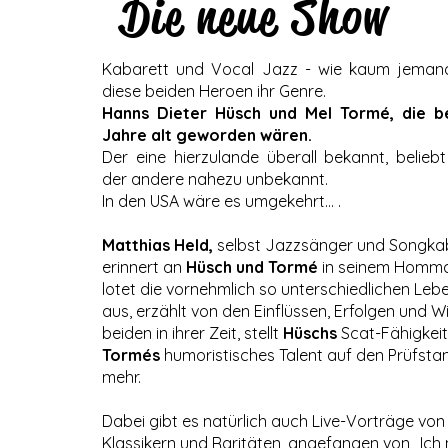
Die neue Show
Kabarett und Vocal Jazz - wie kaum jeman
diese beiden Heroen ihr Genre.
Hanns Dieter Hüsch und Mel Tormé, die 
Jahre alt geworden wären.
Der eine hierzulande überall bekannt, beliebt
der andere nahezu unbekannt.
In den USA wäre es umgekehrt… .
Matthias Held,
selbst Jazzsänger und Songkab
erinnert an
Hüsch und Tormé
in seinem Homm
lotet die vornehmlich so unterschiedlichen Le
aus, erzählt von den Einflüssen, Erfolgen und W
beiden in ihrer Zeit, stellt
Hüschs
Scat-Fähigkei
Tormés
humoristisches Talent auf den Prüfstan
mehr.
Dabei gibt es natürlich auch Live-Vorträge vo
Klassikern und Raritäten, angefangen von „Ich 