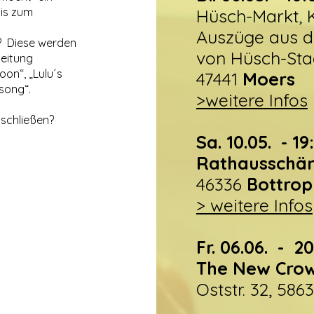
bis zum
Hüsch-Markt, K
Auszüge aus 
? Diese werden
von Hüsch-Sta
leitung
on“, „Lulu´s
47441
Moers
song“.
>weitere Infos
sschließen?
Sa. 10.05. - 1
Rathausschä
46336
Bottrop
> weitere Infos
Fr. 06.06. - 2
The New Crow
Oststr. 32, 586