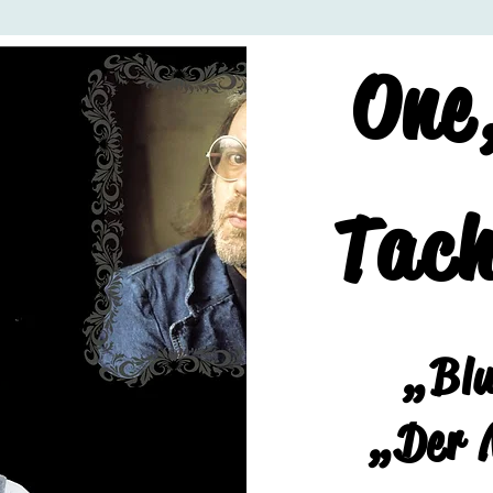
One
Tac
„Blu
„Der 