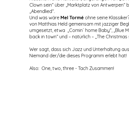
Clown sein“ über „Marktplatz von Antwerpen“ 
„Abendlied“.
Und was wäre
Mel Tormé
ohne seine Klassiker
von Matthias Held gemeinsam mit jazziger Beg
umgesetzt, etwa „Comin´ home Baby“, „Blue Mo
back in town“ und – natürlich – „The Christmas 
Wer sagt, dass sich Jazz und Unterhaltung au
Niemand der/die dieses Programm erlebt hat!
Also: One, two, three - Tach Zusammen!