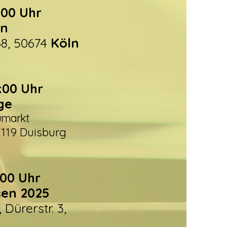
0:00 Uhr
on
68, 50674
Köln
7:00 Uhr
ge
umarkt
119 Duisburg
5:00 Uhr
sen 2025
 Dürerstr. 3,